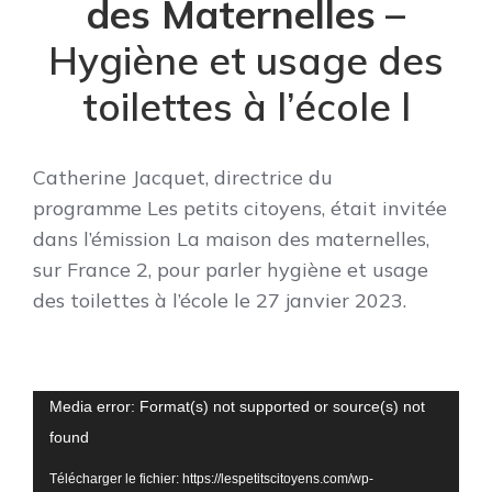
des Maternelles
–
Hygiène et usage des
toilettes à l’école l
Catherine Jacquet, directrice du
programme Les petits citoyens, était invitée
dans l’émission La maison des maternelles,
sur France 2, pour parler hygiène et usage
des toilettes à l’école le 27 janvier 2023.
Lecteur
Media error: Format(s) not supported or source(s) not
vidéo
found
Télécharger le fichier: https://lespetitscitoyens.com/wp-