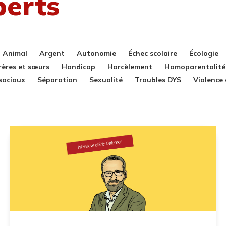
perts
Vous êtes ici :
Animal
Argent
Autonomie
Échec scolaire
Écologie
rères et sœurs
Handicap
Harcèlement
Homoparentalité
sociaux
Séparation
Sexualité
Troubles DYS
Violence