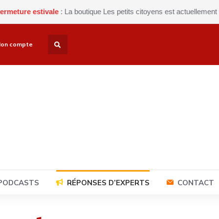
stivale
: La boutique Les petits citoyens est actuellement fermée po
on compte
 PODCASTS
RÉPONSES D’EXPERTS
CONTACT