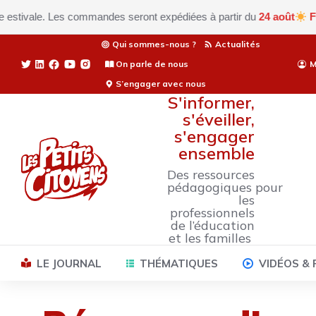
e. Les commandes seront expédiées à partir du
24 août
Fermeture e
Qui sommes-nous ?
Actualités
On parle de nous
M
S’engager avec nous
S'informer,
s'éveiller,
s'engager
ensemble
Des ressources
pédagogiques pour
les
professionnels
de l’éducation
et les familles
LE JOURNAL
THÉMATIQUES
VIDÉOS &