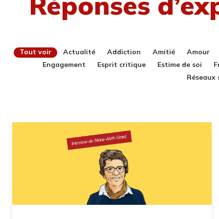
Réponses d’ex
Tout voir
Actualité
Addiction
Amitié
Amour
Engagement
Esprit critique
Estime de soi
F
Réseaux 