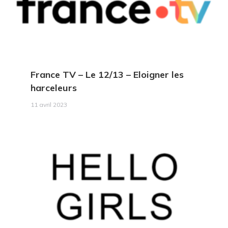
France TV – Le 12/13
– Eloigner les
harceleurs
11 avril 2023