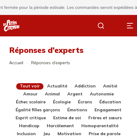
 fermée pour la période estivale. Les commandes seront expédiées à pa
Réponses d’experts
Vous êtes ici :
Accueil
Réponses d’experts
Tout voir
Actualité
Addiction
Amitié
Amour
Animal
Argent
Autonomie
Échec scolaire
Écologie
Écrans
Éducation
Égalité filles garçons
Émotions
Engagement
Esprit critique
Estime de soi
Frères et sœurs
Handicap
Harcèlement
Homoparentalité
Inclusion
Jeu
Motivation
Prise de parole