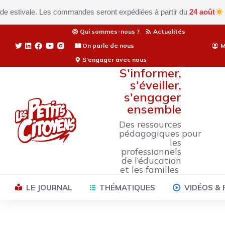
tivale. Les commandes seront expédiées à partir du
24 août
Fermet
Qui sommes-nous ?
Actualités
On parle de nous
M
S’engager avec nous
S'informer,
s'éveiller,
s'engager
ensemble
Des ressources
pédagogiques pour
les
professionnels
de l’éducation
et les familles
LE JOURNAL
THÉMATIQUES
VIDÉOS &