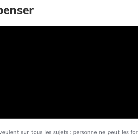
 penser
 veulent sur tous les sujets : personne ne peut les fo