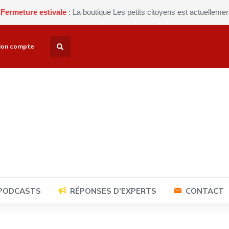
ure estivale
: La boutique Les petits citoyens est actuellement ferm
on compte
 PODCASTS
RÉPONSES D’EXPERTS
CONTACT