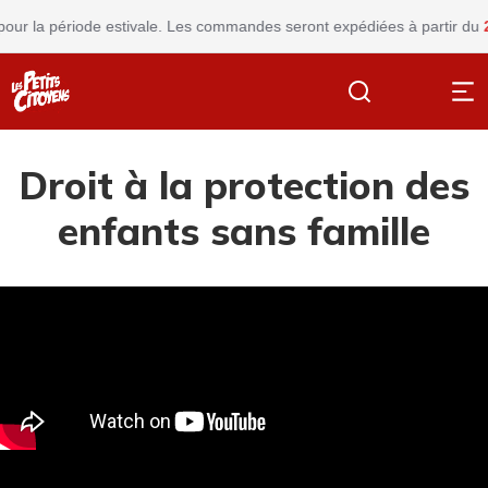
ur la période estivale. Les commandes seront expédiées à partir du
24 
Droit à la protection des
enfants sans famille