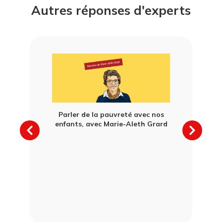
Autres réponses d'experts
Parler de la pauvreté avec nos
Comprendr
enfants, avec Marie-Aleth Grard
droits de
s anxiogènes
on enfant,
omano