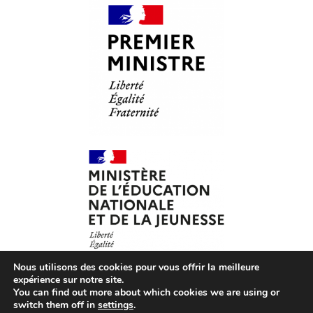
Nous utilisons des cookies pour vous offrir la meilleure
expérience sur notre site.
You can find out more about which cookies we are using or
© Les Petits Citoyens – 2026 – Tous droits réservés –
CGV
switch them off in
settings
.
– CGU
–
Mentions légales
– Association loi 1901 agréée