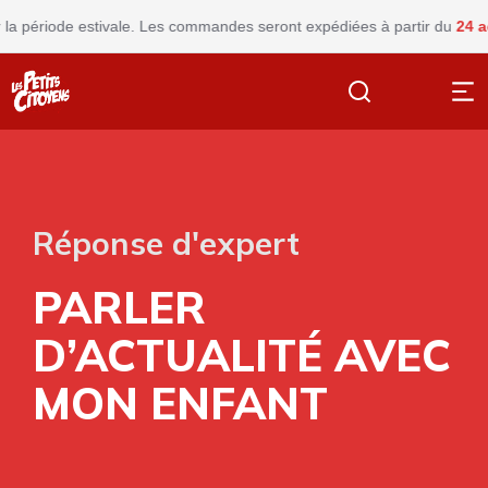
de estivale. Les commandes seront expédiées à partir du
24 août
Fer
Réponse d'expert
PARLER
D’ACTUALITÉ AVEC
MON ENFANT