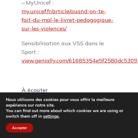
– MyUnicef :
my.unicef.fr/article/quand-on-te-
fait-du-mal-le-livret-pedagogique-
sur-les-violences/
Sensibilisation aux VSS dans le
Sport :
view.genially.com/61685354e5f2580dc5309
À écouter
Culture monde, France culture :
Nous utilisons des cookies pour vous offrir la meilleure
expérience sur notre site.
radiofrance.fr/franceculture/podcasts/culture
You can find out more about which cookies we are using or
monde/violencessexuelles-l-omerta-
switch them off in
settings
.
enfin-brisee-9664621
Accepter