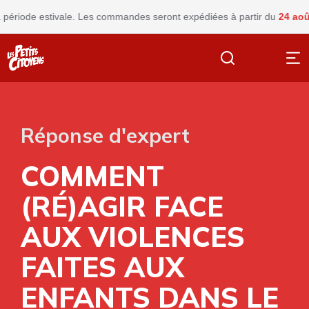
e estivale. Les commandes seront expédiées à partir du
24 août
Ferm
Réponse d'expert
COMMENT
(RÉ)AGIR FACE
AUX VIOLENCES
FAITES AUX
ENFANTS DANS LE