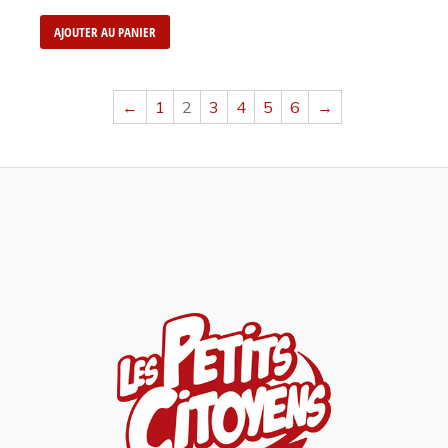
AJOUTER AU PANIER
←
1
2
3
4
5
6
→