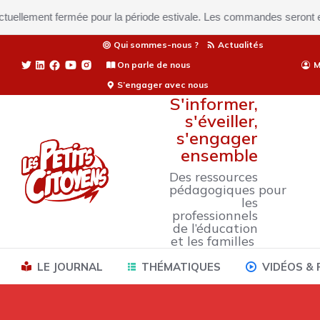
ment fermée pour la période estivale. Les commandes seront expédiées
Qui sommes-nous ?
Actualités
On parle de nous
M
S’engager avec nous
S'informer,
s'éveiller,
s'engager
ensemble
Des ressources
pédagogiques pour
les
professionnels
de l’éducation
et les familles
LE JOURNAL
THÉMATIQUES
VIDÉOS &