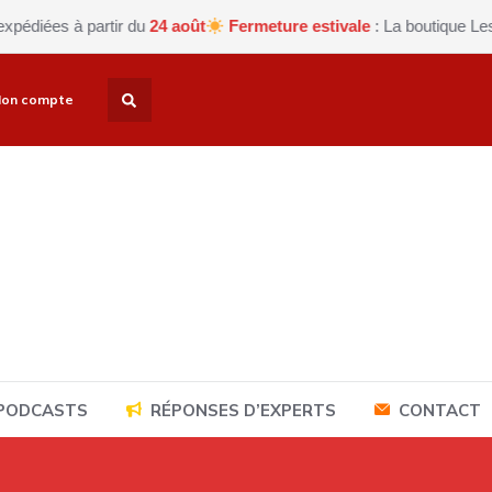
 à partir du
24 août
Fermeture estivale
: La boutique Les petits 
on compte
 PODCASTS
RÉPONSES D’EXPERTS
CONTACT