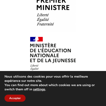
Nous utilisons des cookies pour vous offrir la meilleure
expérience sur notre site.
You can find out more about which cookies we are using or
© Les Petits Citoyens – 2026 – Tous droits réservés –
CGV
switch them off in
settings
.
– CGU
–
Mentions légales
– Association loi 1901 agréée
par le ministère de l’Éducation nationale
Accepter