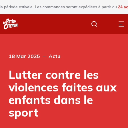
de estivale. Les commandes seront expédiées à partir du
24 août
Fer
18 Mar 2025
Actu
Lutter contre les
violences faites aux
enfants dans le
sport