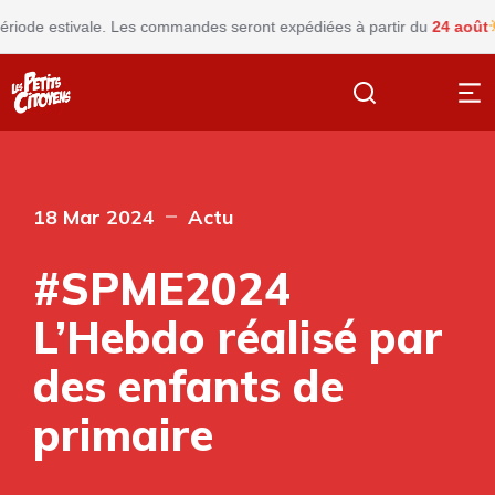
iode estivale. Les commandes seront expédiées à partir du
24 août
F
18 Mar 2024
Actu
#SPME2024
L’Hebdo réalisé par
des enfants de
primaire