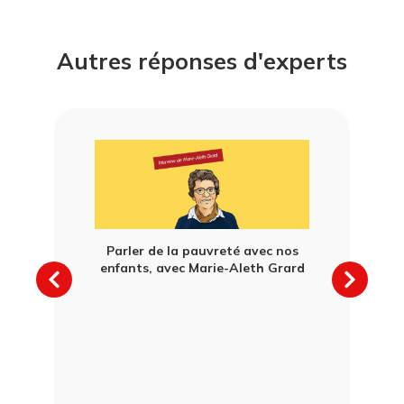
Autres réponses d'experts
Parler de la pauvreté avec nos
Comprendr
enfants, avec Marie-Aleth Grard
droits de
s anxiogènes
on enfant,