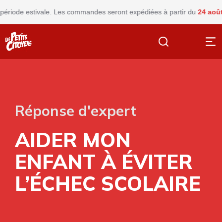
e estivale. Les commandes seront expédiées à partir du
24 août
Ferm
Réponse d'expert
AIDER MON
ENFANT À ÉVITER
L’ÉCHEC SCOLAIRE