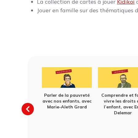
La collection de cartes à jouer
Kidikoi
o
Jouer en famille sur des thématiques d
Parler de la pauvreté
Comprendre et fa
avec nos enfants, avec
vivre les droits
Marie-Aleth Grard
l’enfant, avec E
Delemar
r des actualités
xiogènes ou
entes avec son