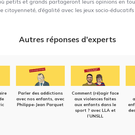
ù petits et grands partageront leurs opinions en tou
e citoyenneté, d’égalité avec les jeux socio-éducatif
Autres réponses d'experts
ire
Parler des addictions
Comment (ré)agir face
 de
avec nos enfants, avec
aux violences faites
a
ric
Philippe-Jean Parquet
aux enfants dans le
enf
sport ? avec LLA et
de
l’UNSLL