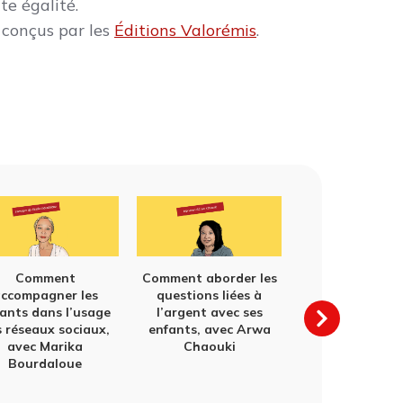
te égalité.
s conçus par les
Éditions Valorémis
.
Comment
Comment aborder les
ccompagner les
questions liées à
ants dans l’usage
l’argent avec ses
s réseaux sociaux,
enfants, avec Arwa
avec Marika
Chaouki
Bourdaloue
Mieux apprendr
aux apports d
psychologie, 