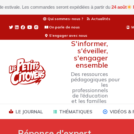
 Les commandes seront expédiées à partir du
24 août
Fermeture est
Qui sommes-nous ?
Actualités
On parle de nous
M
S’engager avec nous
S'informer,
s'éveiller,
s'engager
ensemble
Des ressources
pédagogiques pour
les
professionnels
de l’éducation
et les familles
LE JOURNAL
THÉMATIQUES
VIDÉOS &
Réponse d'expert