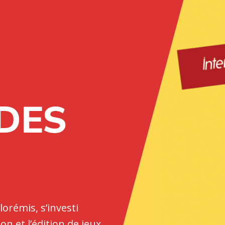
 DES
orémis, s’investi
n et l’édition de jeux