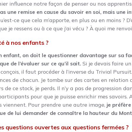
ier influence notre façon de penser ou nos apprentis
pas une remise en cause du savoir en soi, mais une in
qu’est-ce que cela m’apporte, en plus ou en moins ? D’
que je ressens ou à ce que j’ai vécu ? À quoi me renvoi
é à nos enfants ?
n enfant, on doit le questionner davantage sur sa fa
ue de l’évaluer sur ce qu’il sait.
Si je devais faire un
conçois, il faut procéder à l’inverse du Trivial Pursuit
nces de chacun. Je tombe sur des cartes en relation 
 de ce stock, je perds. Il n’y a pas de progression d
participants pour que je puisse enrichir mes savoirs.
es viennent. Pour prendre une autre image,
je préfèr
que de lui demander de connaître la hauteur du Mont
 les questions ouvertes aux questions fermées ?