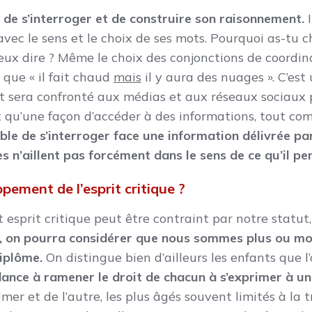
t de s’interroger et de construire son raisonnement.
I
avec le sens et le choix de ses mots. Pourquoi as-tu ch
eux dire ? Même le choix des conjonctions de coordina
que « il fait chaud
mais
il y aura des nuages ». C’est
cent sera confronté aux médias et aux réseaux sociau
est qu’une façon d’accéder à des informations, tout co
pable de s’interroger face une information délivrée p
s n’aillent pas forcément dans le sens de ce qu’il pe
ppement de l’esprit critique ?
t esprit critique peut être contraint par notre statut
e, on pourra considérer que nous sommes plus ou mo
diplôme.
On distingue bien d’ailleurs les enfants que l’o
ance à ramener le droit de chacun à s’exprimer à un
mer et de l’autre, les plus âgés souvent limités à la t