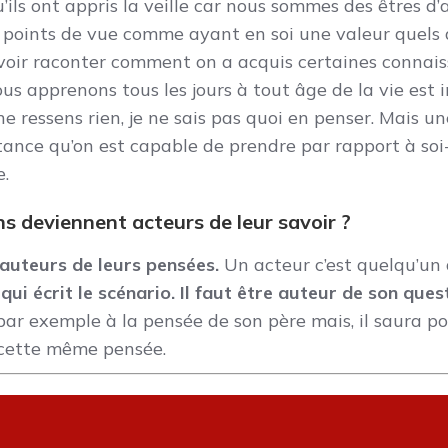
u’ils ont appris la veille car nous sommes des êtres d
 points de vue comme ayant en soi une valeur quels qu
uvoir raconter comment on a acquis certaines connais
us apprenons tous les jours à tout âge de la vie est 
ne ressens rien, je ne sais pas quoi en penser. Mais u
istance qu’on est capable de prendre par rapport à soi
e.
ens deviennent acteurs de leur savoir ?
t auteurs de leurs pensées.
Un acteur c’est quelqu’un q
 qui écrit le scénario. Il faut être auteur de son que
par exemple à la pensée de son père mais, il saura po
r cette même pensée.