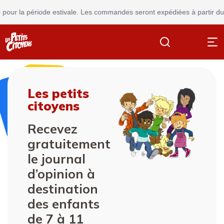
r la période estivale. Les commandes seront expédiées à partir du
24 
Les petits
citoyens
Recevez
gratuitement
le journal
d’opinion à
destination
des enfants
de 7 à 11