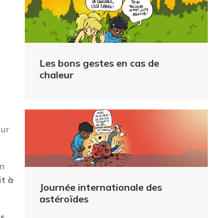
Les bons gestes en cas de
chaleur
our
En
it à
Journée internationale des
astéroïdes
us