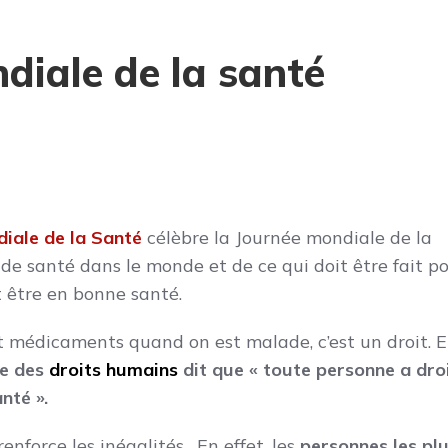
diale de la santé
diale de la Santé
célèbre la Journée mondiale de la
és de santé dans le monde et de ce qui doit être fait p
t être en bonne santé.
t médicaments quand on est malade, c’est un droit. 
le des
droits humains
dit que « toute personne a dro
nté ».
force les inégalités. En effet, les
personnes les pl