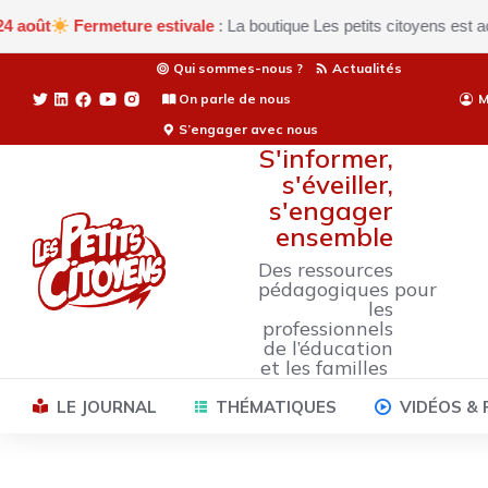
Fermeture estivale
: La boutique Les petits citoyens est actuell
Qui sommes-nous ?
Actualités
On parle de nous
M
S’engager avec nous
S'informer,
s'éveiller,
s'engager
ensemble
Des ressources
pédagogiques pour
les
professionnels
de l’éducation
et les familles
LE JOURNAL
THÉMATIQUES
VIDÉOS &