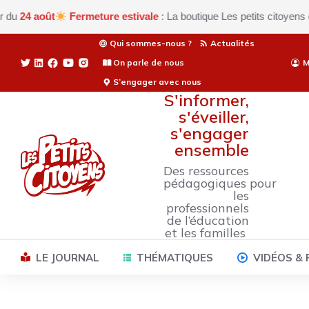
4 août
Fermeture estivale
: La boutique Les petits citoyens est a
Qui sommes-nous ?
Actualités
On parle de nous
M
S’engager avec nous
S'informer,
s'éveiller,
s'engager
ensemble
Des ressources
pédagogiques pour
les
professionnels
de l’éducation
et les familles
LE JOURNAL
THÉMATIQUES
VIDÉOS &