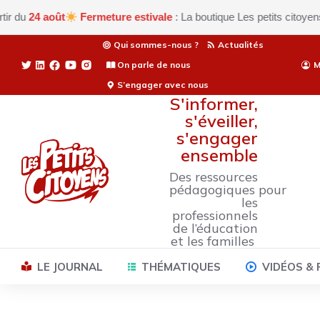
 août
Fermeture estivale
: La boutique Les petits citoyens est ac
Qui sommes-nous ?
Actualités
On parle de nous
M
S’engager avec nous
S'informer,
s'éveiller,
s'engager
ensemble
Des ressources
pédagogiques pour
les
professionnels
de l’éducation
et les familles
LE JOURNAL
THÉMATIQUES
VIDÉOS &