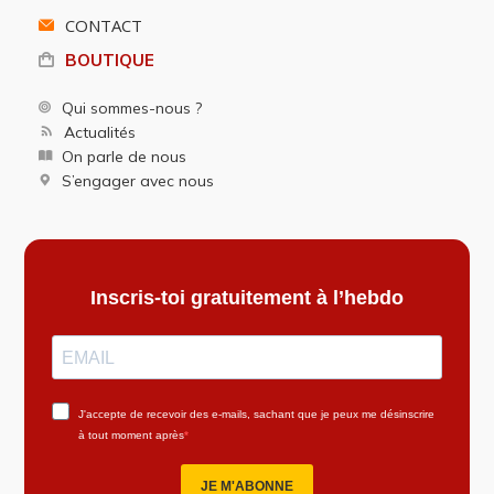
CONTACT
BOUTIQUE
Qui sommes-nous ?
Actualités
On parle de nous
S’engager avec nous