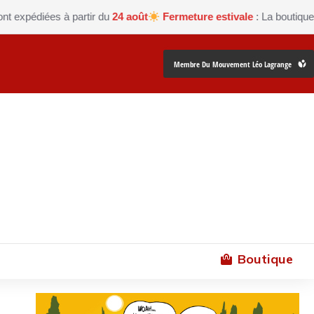
diées à partir du
24 août
Fermeture estivale
: La boutique Les pe
Membre Du Mouvement Léo Lagrange
Boutique