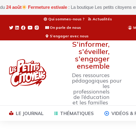
oût
Fermeture estivale
: La boutique Les petits citoyens est actu
Qui sommes-nous ?
Actualités
On parle de nous
M
S’engager avec nous
S'informer,
s'éveiller,
s'engager
ensemble
Des ressources
pédagogiques pour
les
professionnels
de l’éducation
et les familles
LE JOURNAL
THÉMATIQUES
VIDÉOS &