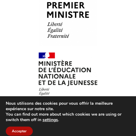
Nous utilisons des cookies pour vous offrir la meilleure
expérience sur notre site.
You can find out more about which cookies we are using or
© Les Petits Citoyens – 2026 – Tous droits réservés –
CGV
switch them off in
settings
.
– CGU
–
Mentions légales
– Association loi 1901 agréée
par le ministère de l’Éducation nationale
Accepter