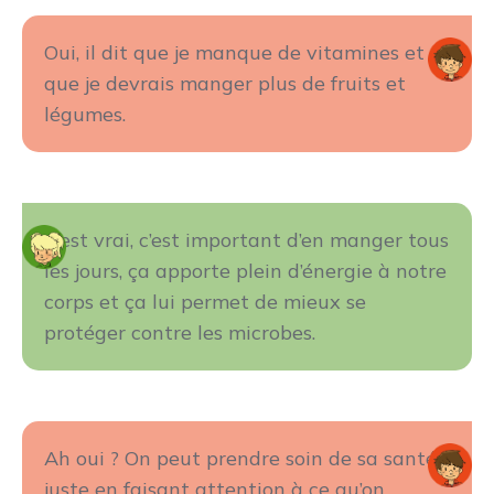
Oui, il dit que je manque de vitamines et
que je devrais manger plus de fruits et
légumes.
C’est vrai, c’est important d’en manger tous
les jours, ça apporte plein d’énergie à notre
corps et ça lui permet de mieux se
protéger contre les microbes.
Ah oui ? On peut prendre soin de sa santé
juste en faisant attention à ce qu’on