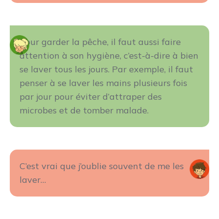
Pour garder la pêche, il faut aussi faire
attention à son hygiène, c’est-à-dire à bien
se laver tous les jours. Par exemple, il faut
penser à se laver les mains plusieurs fois
par jour pour éviter d’attraper des
microbes et de tomber malade.
C’est vrai que j’oublie souvent de me les
laver…