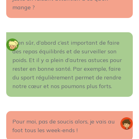
mange ?
Bien sûr, d’abord c’est important de faire
des repas équilibrés et de surveiller son
poids. Et il y a plein d’autres astuces pour
rester en bonne santé. Par exemple, faire
du sport régulièrement permet de rendre
notre cœur et nos poumons plus forts.
Pour moi, pas de soucis alors, je vais au
foot tous les week-ends !