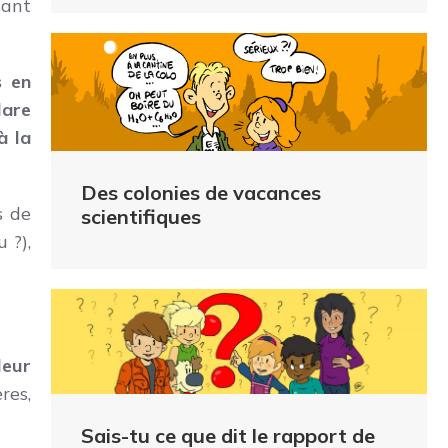
uant
s en
lare
à la
Des colonies de vacances
s de
scientifiques
 ?),
leur
res,
Sais-tu ce que dit le rapport de