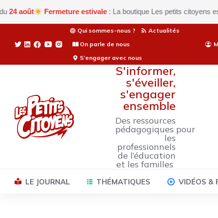
oût
Fermeture estivale
: La boutique Les petits citoyens est actu
Qui sommes-nous ?
Actualités
On parle de nous
M
S’engager avec nous
S'informer,
s'éveiller,
s'engager
ensemble
Des ressources
pédagogiques pour
les
professionnels
de l’éducation
et les familles
LE JOURNAL
THÉMATIQUES
VIDÉOS &