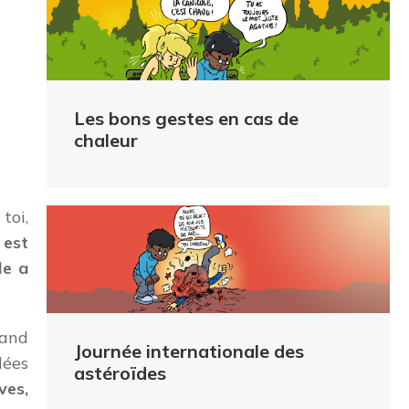
Les bons gestes en cas de
chaleur
toi,
 est
le a
and
Journée internationale des
dées
astéroïdes
ves,