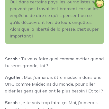
Oui, dans certains pays, les journalistes ne
peuvent pas travailler librement car on les
empêche de dire ce qu’ils pensent ou ce
qu’ils découvrent lors de leurs enquêtes.
Alors que la liberté de la presse, c’est super
important !
Sarah :
Tu veux faire quoi comme métier quand
tu seras grande, toi ?
Agathe :
Moi, j’aimerais être médecin dans une
ONG comme Médecins du monde, pour aller
aider les gens qui en ont le plus besoin ! Et toi ?
Sarah :
Je te vois trop faire ça. Moi, j’aimerais