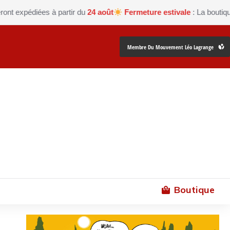
édiées à partir du
24 août
Fermeture estivale
: La boutique Les p
Membre Du Mouvement Léo Lagrange
Boutique