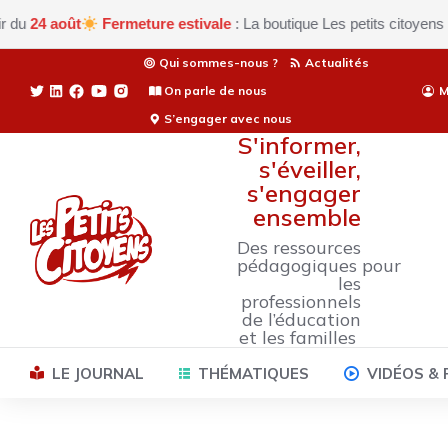
 août
Fermeture estivale
: La boutique Les petits citoyens est ac
Qui sommes-nous ?
Actualités
On parle de nous
M
S’engager avec nous
S'informer,
s'éveiller,
s'engager
ensemble
Des ressources
pédagogiques pour
les
professionnels
de l’éducation
et les familles
LE JOURNAL
THÉMATIQUES
VIDÉOS &