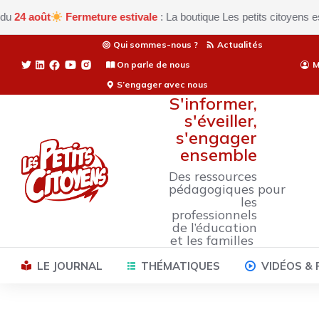
oût
Fermeture estivale
: La boutique Les petits citoyens est actu
Qui sommes-nous ?
Actualités
On parle de nous
M
S’engager avec nous
S'informer,
s'éveiller,
s'engager
ensemble
Des ressources
pédagogiques pour
les
professionnels
de l’éducation
et les familles
LE JOURNAL
THÉMATIQUES
VIDÉOS &