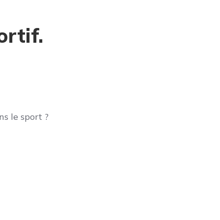
rtif.
s le sport ?