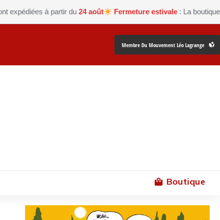
diées à partir du
24 août
Fermeture estivale
: La boutique Les pe
Membre Du Mouvement Léo Lagrange
Boutique