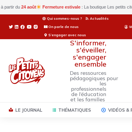
ir du
24 août
Fermeture estivale
: La boutique Les petits citoyen
Qui sommes-nous ?
Actualités
On parle de nous
M
S’engager avec nous
S'informer,
s'éveiller,
s'engager
ensemble
Des ressources
pédagogiques pour
les
professionnels
de l’éducation
et les familles
LE JOURNAL
THÉMATIQUES
VIDÉOS &