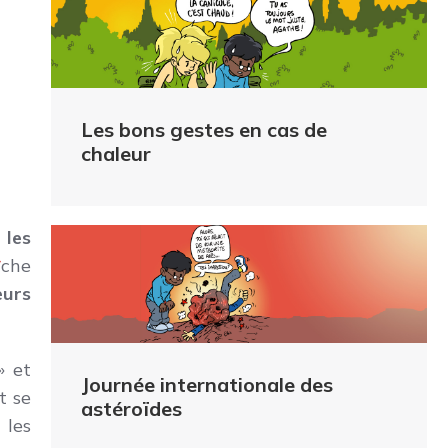
Les bons gestes en cas de
chaleur
 les
î
che
eurs
 et
Journée internationale des
t se
astéroïdes
 les