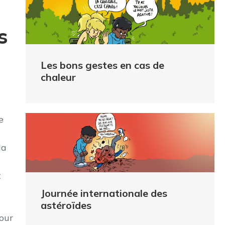
s
Les bons gestes en cas de
chaleur
e
la
t
Journée internationale des
astéroïdes
pour