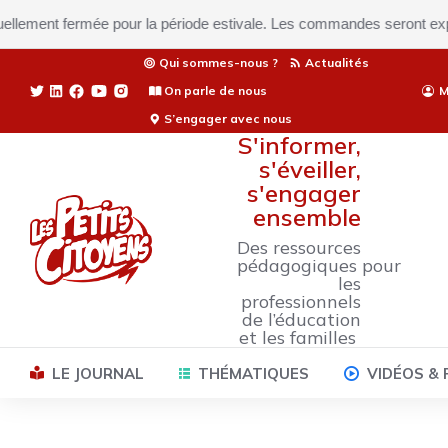
ent fermée pour la période estivale. Les commandes seront expédiées 
Qui sommes-nous ?
Actualités
On parle de nous
M
S’engager avec nous
S'informer,
s'éveiller,
s'engager
ensemble
Des ressources
pédagogiques pour
les
professionnels
de l’éducation
et les familles
LE JOURNAL
THÉMATIQUES
VIDÉOS &