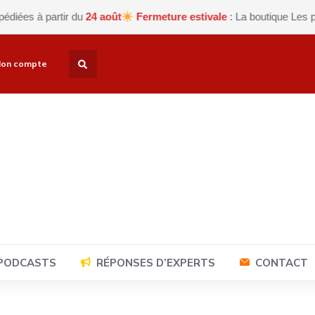
à partir du
24 août
Fermeture estivale
: La boutique Les petits c
on compte
 PODCASTS
RÉPONSES D’EXPERTS
CONTACT