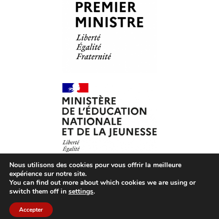
Nous utilisons des cookies pour vous offrir la meilleure
expérience sur notre site.
You can find out more about which cookies we are using or
© Les Petits Citoyens – 2026 – Tous droits réservés –
CGV
switch them off in
settings
.
– CGU
–
Mentions légales
– Association loi 1901 agréée
par le ministère de l’Éducation nationale
Accepter