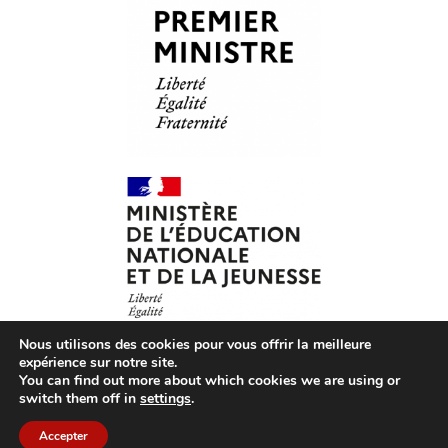
Nous utilisons des cookies pour vous offrir la meilleure
expérience sur notre site.
You can find out more about which cookies we are using or
© Les Petits Citoyens – 2026 – Tous droits réservés –
CGV
switch them off in
settings
.
– CGU
–
Mentions légales
– Association loi 1901 agréée
par le ministère de l’Éducation nationale
Accepter