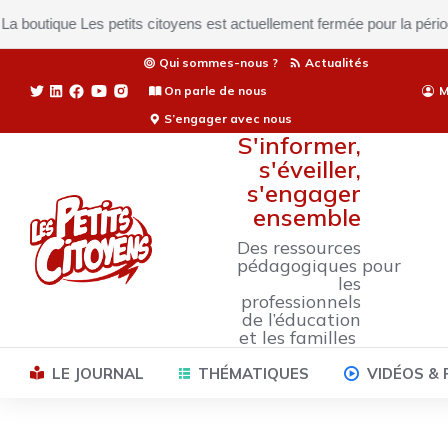
ue Les petits citoyens est actuellement fermée pour la période estiv
Qui sommes-nous ?
Actualités
On parle de nous
M
S’engager avec nous
S'informer,
s'éveiller,
s'engager
ensemble
Des ressources
pédagogiques pour
les
professionnels
de l’éducation
et les familles
LE JOURNAL
THÉMATIQUES
VIDÉOS &