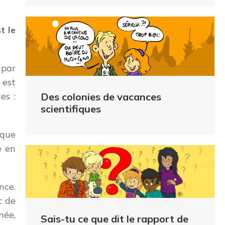
t le
 par
 est
Des colonies de vacances
es :
scientifiques
 que
e en
nce.
c de
née,
Sais-tu ce que dit le rapport de