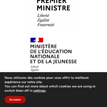
Nous utilisons des cookies pour vous offrir la meilleure
expérience sur notre site.
You can find out more about which cookies we are using or
© Les Petits Citoyens – 2026 – Tous droits réservés –
CGV
switch them off in
settings
.
– CGU
–
Mentions légales
– Association loi 1901 agréée
par le ministère de l’Éducation nationale
Accepter