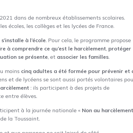
 2021 dans de nombreux établissements scolaires.
es écoles, les collèges et les lycées de France.
’installe à l’école
. Pour cela, le programme propose
dre à comprendre ce qu’est le harcèlement
,
protéger 
tuation se présente
, et
associer les familles
.
au moins
cinq adultes a été formée pour prévenir et 
giens et de lycéens se sont aussi portés volontaires po
harcèlement
: ils participent à des projets de
e entre élèves.
ticipent à la journée nationale «
Non au harcèlemen
 de la Toussaint.
le et que personne ne soit laissé de côté.