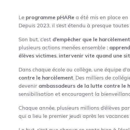
Le
programme pHARe
a été mis en place en
Depuis 2023, il s’est étendu à presque toutes l
Son but, c’est
d’empêcher que le harcèlement s
plusieurs actions menées ensemble
: appren
élèves victimes
,
intervenir vite quand une si
Dans chaque école ou collège, une équipe d’
contre le harcèlement
. Des milliers de collé
devenir
ambassadeurs de la lutte contre le 
sensibilisation et encouragent la bienveillanc
Chaque année, plusieurs millions d’élèves par
qui a lieu le premier jeudi après les vacances
Le but, c’est que chacun se sente bien à l’éco