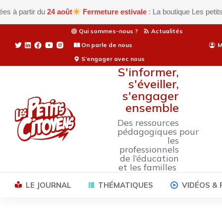
artir du
24 août
Fermeture estivale
: La boutique Les petits citoy
Qui sommes-nous ?
Actualités
On parle de nous
M
S’engager avec nous
S'informer,
s'éveiller,
s'engager
ensemble
Des ressources
pédagogiques pour
les
professionnels
de l’éducation
et les familles
LE JOURNAL
THÉMATIQUES
VIDÉOS &