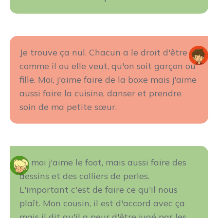
Je trouve ça nul. Chacun a le droit d'être
comme il ou elle veut, qu'on soit garçon ou
fille. Moi, j'aime faire de la boxe mais j'aime
aussi faire la cuisine, danser et prendre
soin de ma petite sœur.
Et moi j'aime le foot, mais aussi faire des
dessins et des colliers de perles.
L'important c'est de faire ce qu'il nous
plaît. Mon cousin, il est d'accord avec ça
mais il dit qu'il a peur d'être jugé par les