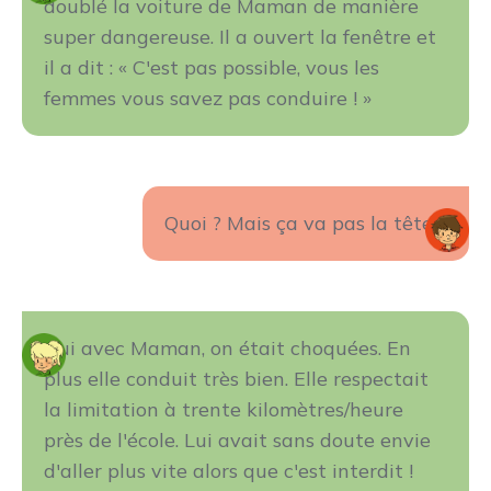
doublé la voiture de Maman de manière
super dangereuse. Il a ouvert la fenêtre et
il a dit : « C'est pas possible, vous les
femmes vous savez pas conduire ! »
Quoi ? Mais ça va pas la tête ?
Oui avec Maman, on était choquées. En
plus elle conduit très bien. Elle respectait
la limitation à trente kilomètres/heure
près de l'école. Lui avait sans doute envie
d'aller plus vite alors que c'est interdit !