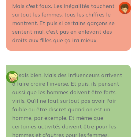
Mais c'est faux. Les inégalités touchent
surtout les femmes, tous les chiffres le
montrent. Et puis si certains garçons se
sentent mal, c'est pas en enlevant des
droits aux filles que ça ira mieux.
Je sais bien. Mais des influenceurs arrivent
à faire croire l'inverse. Et puis, ils pensent
aussi que les hommes doivent être forts,
virils. Qu’il ne faut surtout pas avoir l'air
faible ou être discret quand on est un
homme, par exemple. Et même que
certaines activités doivent être pour les
hommes et d'autres pour les femmes.