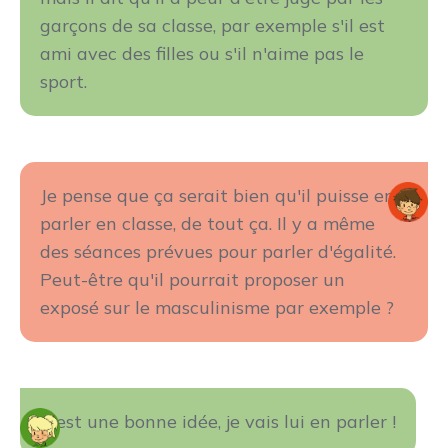
garçons de sa classe, par exemple s'il est
ami avec des filles ou s'il n'aime pas le
sport.
Je pense que ça serait bien qu'il puisse en
parler en classe, de tout ça. Il y a même
des séances prévues pour parler d'égalité.
Peut-être qu'il pourrait proposer un
exposé sur le masculinisme par exemple ?
C'est une bonne idée, je vais lui en parler !