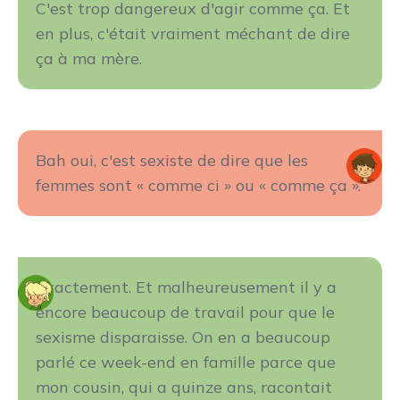
C'est trop dangereux d'agir comme ça. Et
en plus, c'était vraiment méchant de dire
ça à ma mère.
Bah oui, c'est sexiste de dire que les
femmes sont « comme ci » ou « comme ça ».
Exactement. Et malheureusement il y a
encore beaucoup de travail pour que le
sexisme disparaisse. On en a beaucoup
parlé ce week-end en famille parce que
mon cousin, qui a quinze ans, racontait