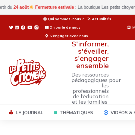
août
Fermeture estivale
: La boutique Les petits citoyens est ac
Qui sommes-nous ?
Actualités
On parle de nous
M
S’engager avec nous
S'informer,
s'éveiller,
s'engager
ensemble
Des ressources
pédagogiques pour
les
professionnels
de l’éducation
et les familles
LE JOURNAL
THÉMATIQUES
VIDÉOS &